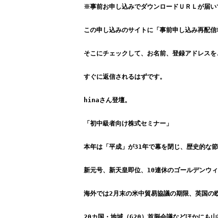
※事前お申し込みでダウンロードＵＲＬが届い
この申し込みのサイトに「事前申し込み再配信
そこにチェックして、お名前、登録アドレスを
すぐに返信されるはずです。
hinaさん登壇。
「初中級者向け株式セミナー」
本年は「平成」が31年で幕を閉じ、歴史的な
新元号、新天皇即位、10連休のゴールデンウ
海外では2月末の米中貿易協議の期限、英国の欧
20カ国・地域（G20）首脳会議などほかにも